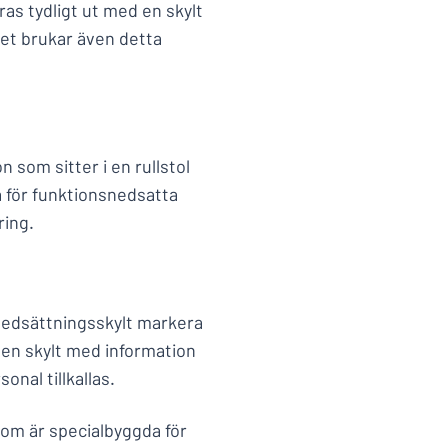
as tydligt ut med en skylt
het brukar även detta
 som sitter i en rullstol
a för funktionsnedsatta
ring.
nedsättningsskylt markera
n en skylt med information
nal tillkallas.
om är specialbyggda för