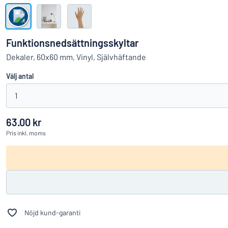
Visa alla kategorier
Offertförfrågan
Funktionsnedsättningsskyltar
Logga
Dekaler, 60x60 mm, Vinyl, Självhäftande
Hittar du i
in
Välj antal
Kundservice
1
Privatperson
/
Företag
63.00 kr
Pris
inkl. moms
Nöjd kund-garanti