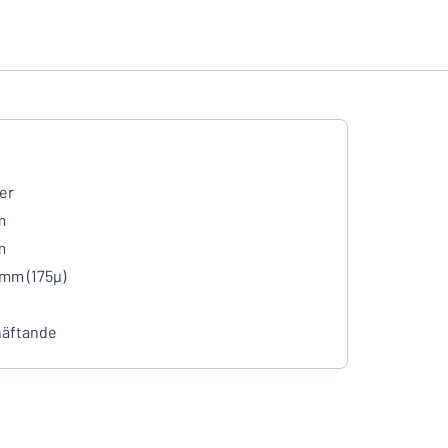
er
m
m
 mm (175µ)
häftande