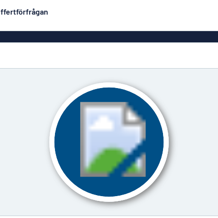
ffertförfrågan
Plastskyltar
Mest populära
PVC-skyltar
Brevlåde
ltar
Rollups
luminium
Rostfria skyltar
Solid PET
Deka
Taktila skyltar
Träskyltar
ltar
Vinyltexter
Hussky
r
Konturskurna skyltar
tar
Aluminiumskyltar i
emaljstil
Märksk