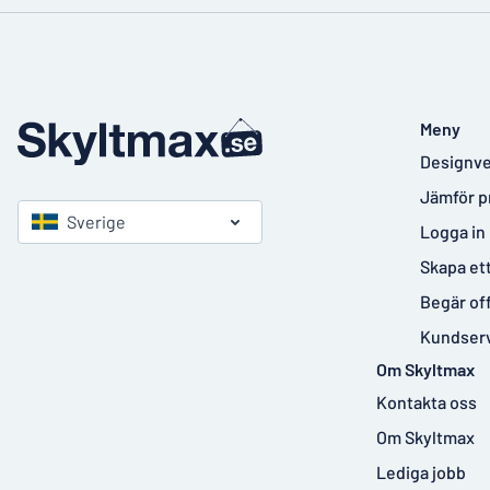
Meny
Designve
Jämför p
Sverige
Logga in
Skapa et
Begär of
Kundser
Om Skyltmax
Kontakta oss
Om Skyltmax
Lediga jobb