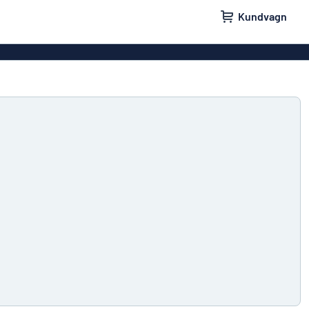
Kundvagn
skyltar
Namnskyltar
ler
Dörrskyltar
ltar
Ingen reklam tack-skyltar
yltar
Våra bästsäljande skyltar