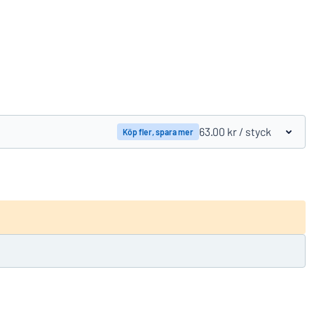
Jämför produkter
63.00 kr
/ styck
Köp fler, spara mer