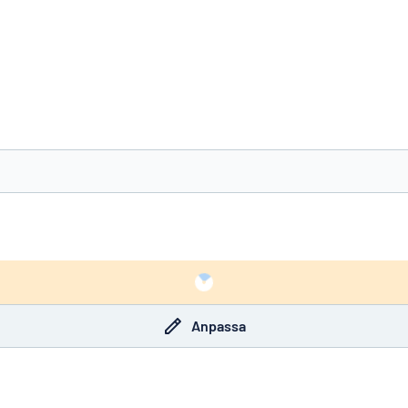
nte det du söker?
Börja designa din skylt
Anpassa