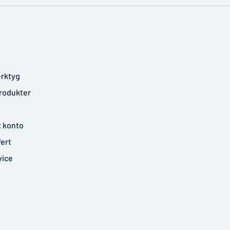
rktyg
rodukter
t konto
fert
vice