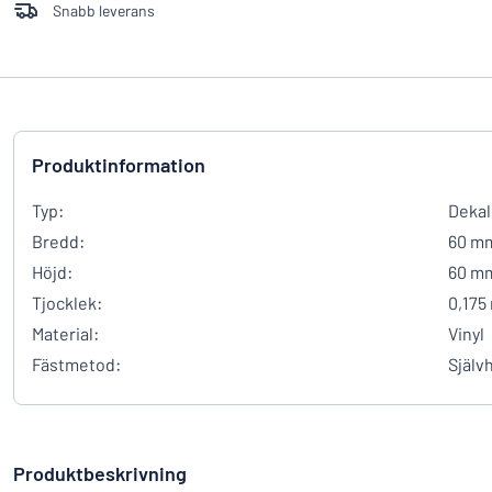
Snabb leverans
Produktinformation
Typ:
Dekal
Bredd:
60 m
Höjd:
60 m
Tjocklek:
0,175
Material:
Vinyl
Fästmetod:
Själv
Produktbeskrivning