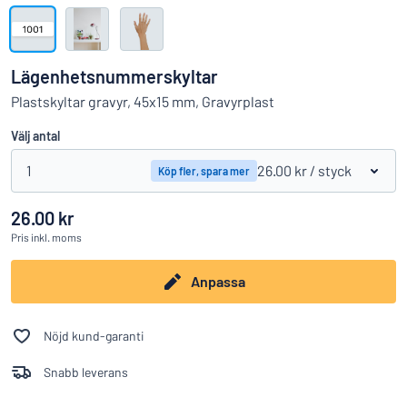
Visa alla kategorier
Offertförfrågan
Lägenhetsnummerskyltar
Logga
Plastskyltar gravyr, 45x15 mm, Gravyrplast
Hittar du inte det du söker?
Börja designa din skylt
in
Välj antal
Kundservice
1
26.00 kr
/ styck
Köp fler, spara mer
Privatperson
/
Företag
26.00 kr
Pris
inkl. moms
Anpassa
Nöjd kund-garanti
Snabb leverans