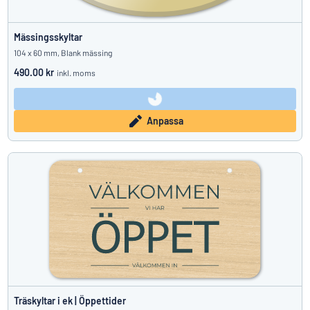
Mässingsskyltar
104 x 60 mm, Blank mässing
490.00 kr
inkl. moms
Anpassa
Träskyltar i ek | Öppettider