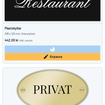
Plastskyltar
295 x 125 mm, Gravyrplast
442.00 kr
inkl. moms
Anpassa