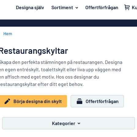
ill innehållet
Designa själv
Sortiment
Offertförfrågan
K
igna din skylt
Material
Affischer
Tillbaka
Hem
Akrylskyltar
Hus och hem
till
menyn
Aluminiumsky
Kontor & arbetsplats
Restaurangskyltar
Mest
Anodiserad a
Namnskyltar
populära
Skapa den perfekta stämningen på restaurangen. Designa
Banderoller
en egen entréskylt, toalettskylt eller liva upp väggen med
Material
Dekaler
en affisch med eget motiv. Hos oss designar du
Hus
Dekaler
restaurangskyltar efter ditt eget behov.
Branscher
och
Eco Board
Kontor
hem
Uppmärkning
&
Graverade sky
Börja designa din skylt
Offertförfrågan
arbetsplats
Trafik och fordon
Magnetskylta
Namnskyltar
Arbetsmiljö
Mässingsskyl
Kategorier
Dekaler
Visa alla kategorier