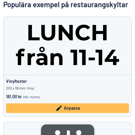
Visa alla kategorier
Populära exempel på restaurangskyltar
Offertförfrågan
Logga
Hittar du inte det du söker?
Börja designa din skylt
in
Kundservice
Privatperson
/
Företag
Vinyltexter
200 x 99 mm, Vinyl
161.00 kr
inkl. moms
Anpassa