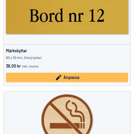
Märkskyltar
60 x 18 mm, Gravyrplast
36.00 kr
inkl. moms
Anpassa