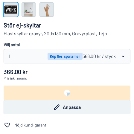
Visa alla kategorier
Offertförfrågan
Stör ej-skyltar
Logga
Plastskyltar gravyr, 200x130 mm, Gravyrplast, Tejp
Hittar du inte det du söker?
Börja designa din skylt
in
Välj antal
Kundservice
1
366.00 kr
/ styck
Köp fler, spara mer
Privatperson
/
Företag
366.00 kr
Pris
inkl. moms
Anpassa
Nöjd kund-garanti