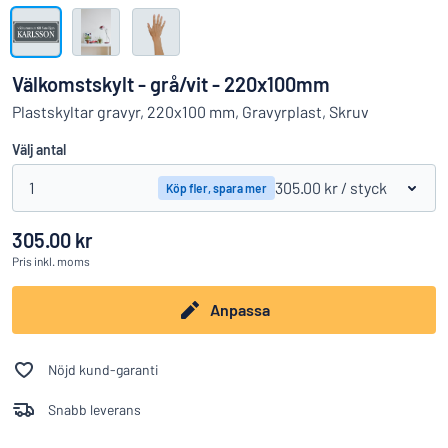
Visa alla kategorier
Offertförfrågan
Välkomstskylt - grå/vit - 220x100mm
Logga
Plastskyltar gravyr, 220x100 mm, Gravyrplast, Skruv
Hittar du inte det du söker?
Börja designa din skylt
in
Välj antal
Kundservice
1
305.00 kr
/ styck
Köp fler, spara mer
Privatperson
/
Företag
305.00 kr
Pris
inkl. moms
Anpassa
Nöjd kund-garanti
Snabb leverans