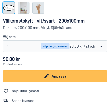
Visa alla kategorier
Offertförfrågan
Välkomstskylt - vit/svart - 200x100mm
Logga
Dekaler, 200x100 mm, Vinyl, Självhäftande
Hittar du inte det du söker?
Börja designa din skylt
in
Välj antal
Kundservice
1
90.00 kr
/ styck
Köp fler, spara mer
Privatperson
/
Företag
90.00 kr
Pris
inkl. moms
Anpassa
Nöjd kund-garanti
Snabb leverans