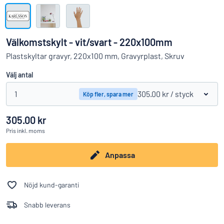
Visa alla kategorier
Offertförfrågan
Välkomstskylt - vit/svart - 220x100mm
Logga
Plastskyltar gravyr, 220x100 mm, Gravyrplast, Skruv
Hittar du inte det du söker?
Börja designa din skylt
in
Välj antal
Kundservice
1
305.00 kr
/ styck
Köp fler, spara mer
Privatperson
/
Företag
305.00 kr
Pris
inkl. moms
Anpassa
Nöjd kund-garanti
Snabb leverans