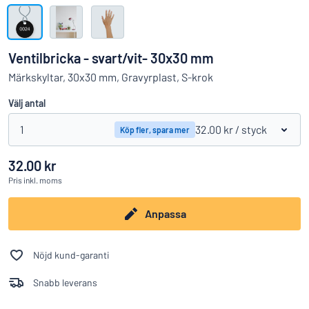
Visa alla kategorier
Offertförfrågan
Ventilbricka - svart/vit- 30x30 mm
Logga
Märkskyltar, 30x30 mm, Gravyrplast, S-krok
Hittar du inte det du söker?
Börja designa din skylt
in
Välj antal
Kundservice
1
32.00 kr
/ styck
Köp fler, spara mer
Privatperson
/
Företag
32.00 kr
Pris
inkl. moms
Anpassa
Nöjd kund-garanti
Snabb leverans