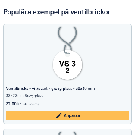
Visa alla kategorier
Populära exempel på ventilbrickor
Offertförfrågan
Logga
Hittar du inte det du söker?
Börja designa din skylt
in
Kundservice
Privatperson
/
Företag
Ventilbricka - vit/svart - gravyrplast - 30x30 mm
30 x 30 mm, Gravyrplast
32.00 kr
inkl. moms
Anpassa