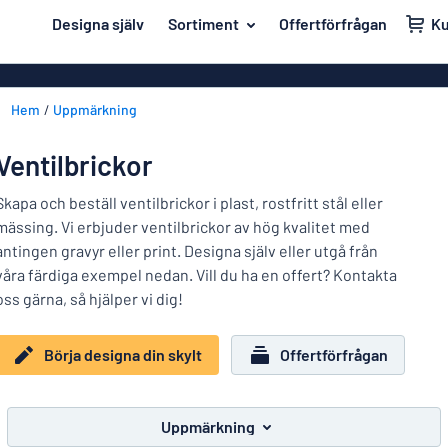
ill innehållet
Designa själv
Sortiment
Offertförfrågan
K
igna din skylt
Material
Affischer
Tillbaka
Hem
Uppmärkning
Akrylskyltar
Hus och hem
till
menyn
Aluminiumsky
Kontor & arbetsplats
Ventilbrickor
Mest
Anodiserad a
Namnskyltar
populära
Skapa och beställ ventilbrickor i plast, rostfritt stål eller
Banderoller
mässing. Vi erbjuder ventilbrickor av hög kvalitet med
Material
Dekaler
antingen gravyr eller print. Designa själv eller utgå från
Hus
Dekaler
våra färdiga exempel nedan. Vill du ha en offert? Kontakta
Branscher
och
Eco Board
Kontor
oss gärna, så hjälper vi dig!
hem
Uppmärkning
&
Graverade sky
arbetsplats
Börja designa din skylt
Offertförfrågan
Trafik och fordon
Magnetskylta
Namnskyltar
Arbetsmiljö
Mässingsskyl
Dekaler
Uppmärkning
Visa alla kategorier