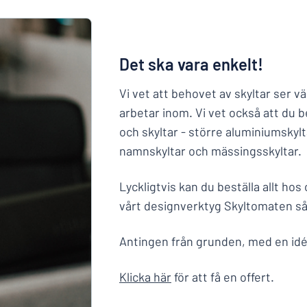
Det ska vara enkelt!
nte det du söker?
Börja designa din skylt
Vi vet att behovet av skyltar ser v
arbetar inom. Vi vet också att du
och skyltar - större aluminiumsky
namnskyltar och mässingsskyltar.
Lyckligtvis kan du beställa allt hos
vårt designverktyg Skyltomaten så 
Antingen från grunden, med en idé fr
Klicka här
för att få en offert.