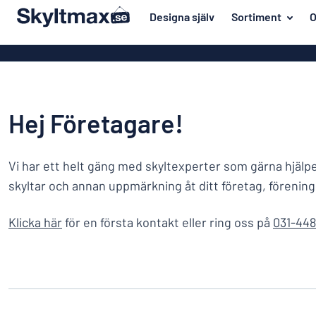
ill innehållet
Designa själv
Sortiment
O
igna din skylt
Material
Affischer
Tillbaka
Akrylskyltar
Hus och hem
till
menyn
Aluminiumsky
Kontor & arbetsplats
Hej Företagare!
Mest
Anodiserad a
Namnskyltar
populära
Banderoller
Vi har ett helt gäng med skyltexperter som gärna hjälp
Material
Dekaler
Hus
Dekaler
skyltar och annan uppmärkning åt ditt företag, förening 
Branscher
och
Eco Board
Kontor
hem
Klicka här
för en första kontakt eller ring oss på
031-448
Uppmärkning
&
Graverade sky
arbetsplats
Trafik och fordon
Magnetskylta
Namnskyltar
Arbetsmiljö
Mässingsskyl
Dekaler
Visa alla kategorier