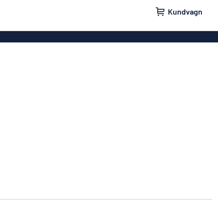
Kundvagn
skyltar
Namnskyltar
ler
Dörrskyltar
ltar
Ingen reklam tack-skyltar
yltar
Våra bästsäljande skyltar