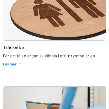
Träskyltar
För att få en organisk känsla i ett utrymme är en
träskylt en bra idé. Träskyltar fungerar perfekt som
Läs mer
informationsskyltar, entréskyltar eller toalettskyltar.
→
Se exempel och bli inspirerad här