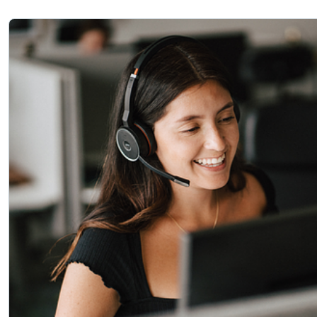
Visa alla kategorier
Offertförfrågan
Logga
Hittar du i
in
Kundservice
Privatperson
/
Företag