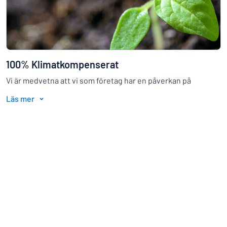
100% Klimatkompenserat
Vi är medvetna att vi som företag har en påverkan på
klimatet och ser det därför som en självklarhet att ta ansvar
Läs mer
för våra utsläpp.
→
Läs mer här