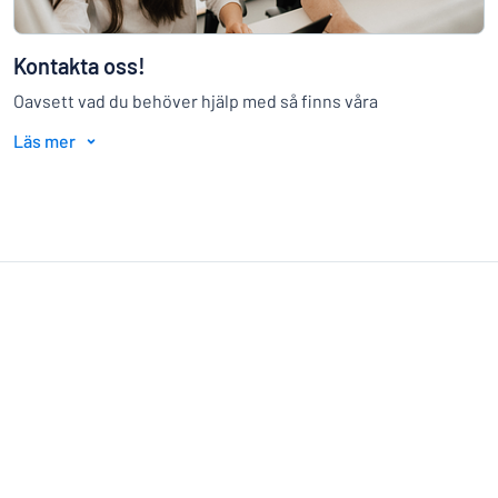
Kontakta oss!
Oavsett vad du behöver hjälp med så finns våra
skyltexperter till hand. De designar åt dig eller stöttar dig i
Läs mer
materialval och fästmetoder om du känner dig osäker. Ring
på
031-448178
eller klicka
här