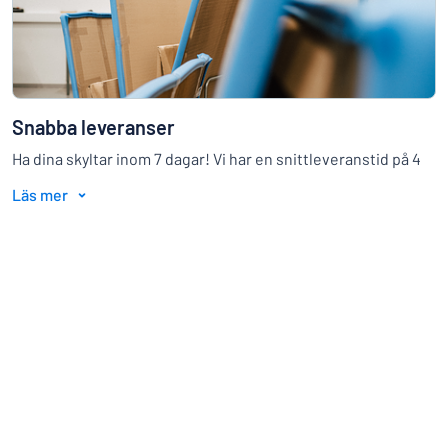
Snabba leveranser
Ha dina skyltar inom 7 dagar! Vi har en snittleveranstid på 4
dagar från lagd order. Det är vi stolta över!
Läs mer