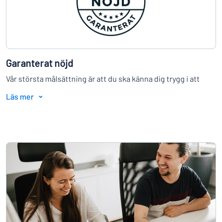
Garanterat nöjd
Vår största målsättning är att du ska känna dig trygg i att
handla från Skyltmax. Om du av någon anledning inte är nöjd
Läs mer
med din beställning är vi inte heller nöjda. Därför omfattas
alla våra kunder av vår nöjd kund-garanti.
→
Läs mer här