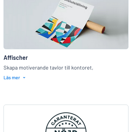
Affischer
Skapa motiverande tavlor till kontoret,
informationsblad eller reklamkampanjer med
Läs mer
affischer i valfri storlek.
→
Se exempel och bli inspirerad här