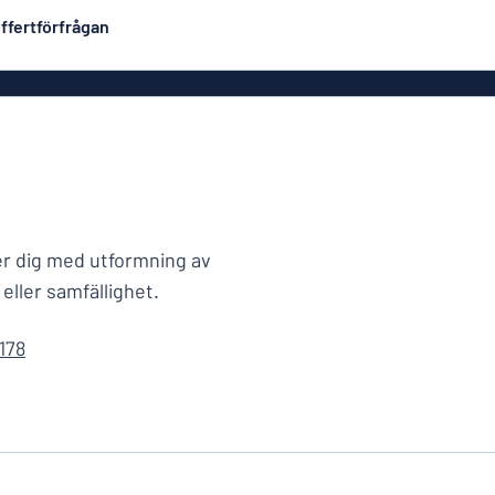
ffertförfrågan
Plastskyltar
Mest populära
PVC-skyltar
Brevlåde
ltar
Rollups
luminium
Rostfria skyltar
Solid PET
er dig med utformning av
Deka
Taktila skyltar
eller samfällighet.
Träskyltar
178
ltar
Vinyltexter
Hussky
r
Konturskurna skyltar
tar
Aluminiumskyltar i
emaljstil
Märksk