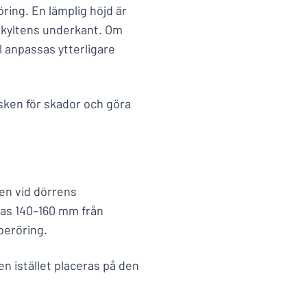
ring. En lämplig höjd är
 skyltens underkant. Om
l anpassas ytterligare
isken för skador och göra
gen vid dörrens
ras 140–160 mm från
beröring.
en istället placeras på den