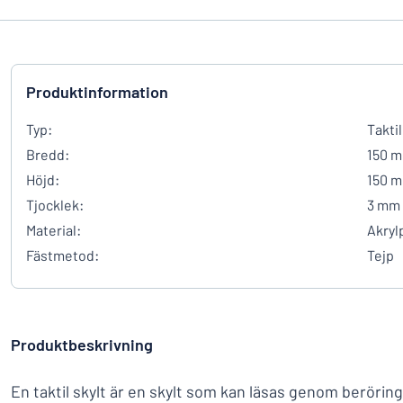
Produktinformation
Typ:
Taktil
Bredd:
150 
Höjd:
150 
Tjocklek:
3 mm
Material:
Akryl
Fästmetod:
Tejp
Produktbeskrivning
En taktil skylt är en skylt som kan läsas genom berörin