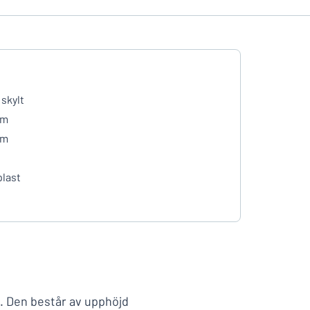
 skylt
mm
mm
plast
g. Den består av upphöjd