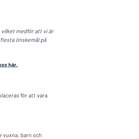
 vilket medför att vi är
e flesta önskemål på
oss här.
laceras för att vara
de vuxna, barn och