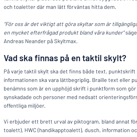
och toaletter där man lätt förväntas hitta dem.
“För oss är det viktigt att göra skyltar som är tillgängli
en mycket efterfrågad produkt bland våra kunder”
säge
Andreas Neander på Skyltmax.
Vad ska finnas på en taktil skylt?
På varje taktil skylt ska det finns både text, punktskrift 
informationen ska vara lättbegriplig. Braille text eller 
benämns som är en upphöjd skrift i punktform som gör d
synskadade och personer med nedsatt orienteringsförmå
offentliga miljöer.
Vi erbjuder ett brett urval av piktogram, bland annat f
toalett), HWC (handikapptoalett), dusch, information oc