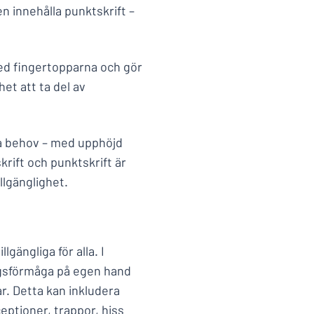
en innehålla punktskrift –
med fingertopparna och gör
et att ta del av
ina behov – med upphöjd
krift och punktskrift är
llgänglighet.
lgängliga för alla. I
ngsförmåga på egen hand
r. Detta kan inkludera
ceptioner, trappor, hiss