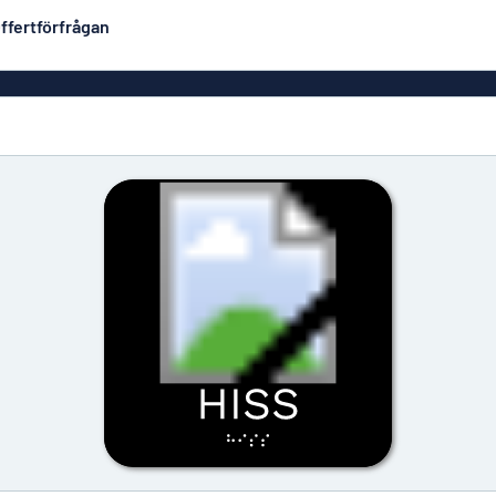
ffertförfrågan
Plastskyltar
Mest populära
PVC-skyltar
Brevlåde
ltar
Rollups
luminium
Rostfria skyltar
Solid PET
Deka
Taktila skyltar
Träskyltar
ltar
Vinyltexter
Hussky
r
Konturskurna skyltar
tar
Aluminiumskyltar i
emaljstil
Märksk