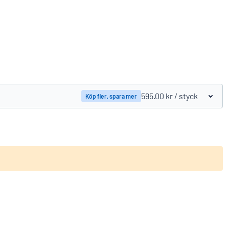
Jämför produkter
595.00 kr
/ styck
Köp fler, spara mer