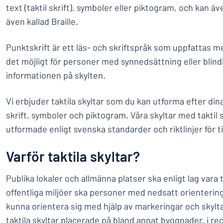
text (taktil skrift), symboler eller piktogram, och kan äv
även kallad Braille.
Punktskrift är ett läs- och skriftspråk som uppfattas 
det möjligt för personer med synnedsättning eller blindh
informationen på skylten.
Vi erbjuder taktila skyltar som du kan utforma efter d
skrift, symboler och piktogram. Våra skyltar med taktil s
utformade enligt svenska standarder och riktlinjer för ti
Varför taktila skyltar?
Publika lokaler och allmänna platser ska enligt lag vara til
offentliga miljöer ska personer med nedsatt orienteri
kunna orientera sig med hjälp av markeringar och skylta
taktila skyltar placerade på bland annat byggnader, i re