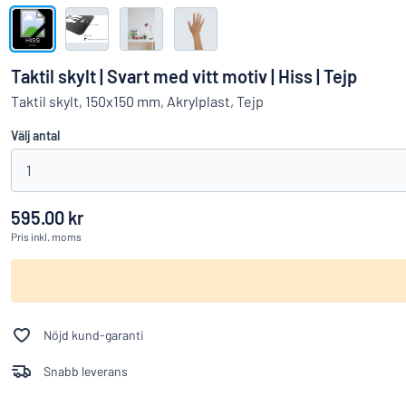
Visa alla kategorier
Offertförfrågan
Taktil skylt | Svart med vitt motiv | Hiss | Tejp
Logga
Taktil skylt, 150x150 mm, Akrylplast, Tejp
Hittar du i
in
Välj antal
Kundservice
1
Privatperson
/
Företag
595.00 kr
Pris
inkl. moms
Nöjd kund-garanti
Snabb leverans