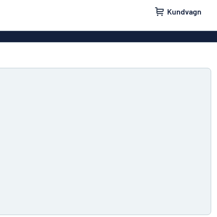
Kundvagn
skyltar
Namnskyltar
ler
Dörrskyltar
ltar
Ingen reklam tack-skyltar
yltar
Våra bästsäljande skyltar